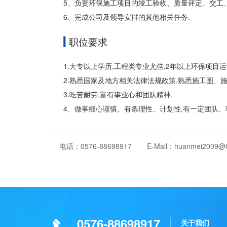
5、负责环保施工项目的竣工验收、质量评定、交工
6、完成公司及领导安排的其他相关任务.
职位要求
1.大专以上学历,工程类专业尤佳,2年以上环保项目运
2.熟悉国家及地方相关法律法规政策,熟悉施工图、
3.吃苦耐劳,富有事业心和团队精神.
4、做事细心谨慎、有条理性、计划性,有一定团队、
电话：0576-88698917
E-Mail：huanmei2009@
0576-88698917
关于我们